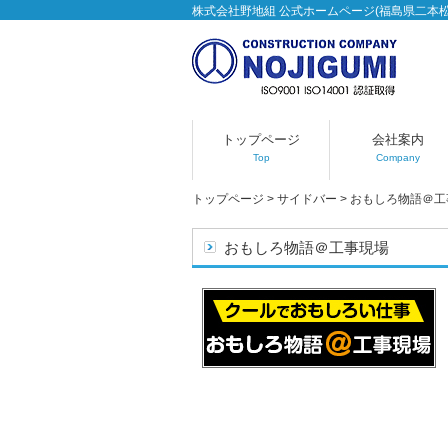
株式会社野地組 公式ホームページ(福島県二本
トップページ
会社案内
Top
Company
トップページ
>
サイドバー
>
おもしろ物語＠工
おもしろ物語＠工事現場