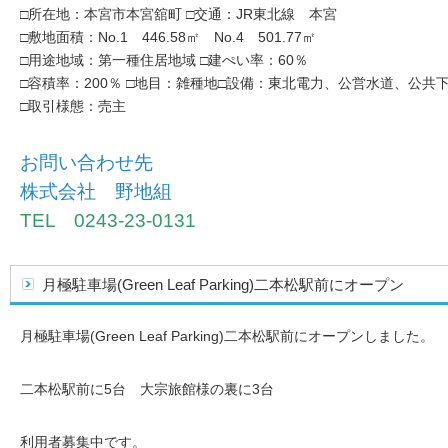
□所在地：本宮市本宮舘町 □交通：JR東北線 本宮
□敷地面積：No.1 446.58㎡ No.4 501.77㎡
□用途地域：第一種住居地域 □建ぺい率：60％
□容積率：200％ □地目：雑種地□設備：東北電力、公営水道、公共
□取引様態：売主
お問い合わせ先
株式会社 野地組
TEL 0243-23-0131
月極駐車場(Green Leaf Parking)二本松駅前にオープン
月極駐車場(Green Leaf Parking)二本松駅前にオープンしました。
二本松駅前に5台 大宗旅館様の裏に3台
利用者募集中です。