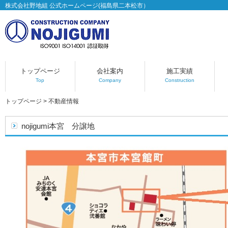
株式会社野地組 公式ホームページ(福島県二本松市）
トップページ
会社案内
施工実績
Top
Company
Construction
トップページ
>
不動産情報
nojigumi本宮 分譲地