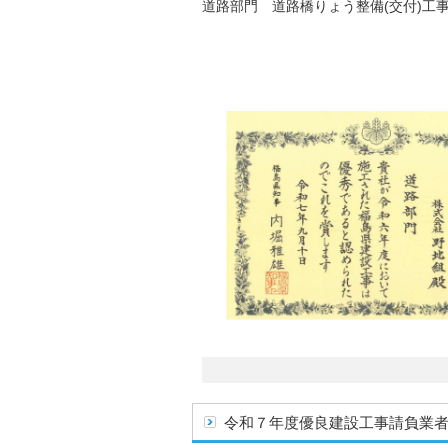
道路部門 道路橋りょう整備(交付)工事
令和７年度優良建設工事請負業