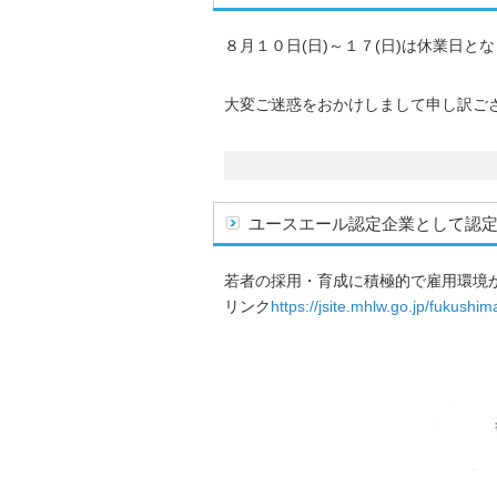
８月１０日(日)～１７(日)は休業日と
大変ご迷惑をおかけしまして申し訳ご
ユースエール認定企業として認
若者の採用・育成に積極的で雇用環境
リンク
https://jsite.mhlw.go.jp/fukus